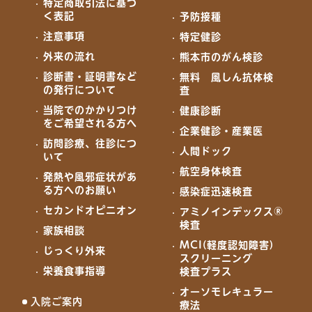
特定商取引法に基づ
く表記
予防接種
注意事項
特定健診
外来の流れ
熊本市のがん検診
診断書・証明書など
無料 風しん抗体検
の発行について
査
当院でのかかりつけ
健康診断
をご希望される方へ
企業健診・産業医
訪問診療、往診につ
人間ドック
いて
航空身体検査
発熱や風邪症状があ
る方へのお願い
感染症迅速検査
セカンドオピニオン
アミノインデックス®
検査
家族相談
MCI(軽度認知障害)
じっくり外来
スクリーニング
栄養食事指導
検査プラス
オーソモレキュラー
入院ご案内
療法