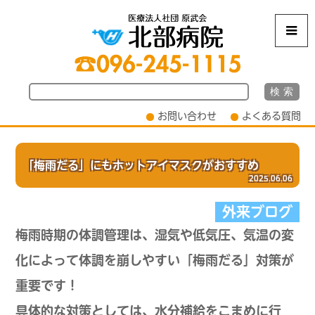
m
お問い合わせ
よくある質問
「梅雨だる」にもホットアイマスクがおすすめ
2025.06.06
外来ブログ
梅雨時期の体調管理は、湿気や低気圧、気温の変
化によって体調を崩しやすい「梅雨だる」対策が
重要です！
具体的な対策としては、水分補給をこまめに行