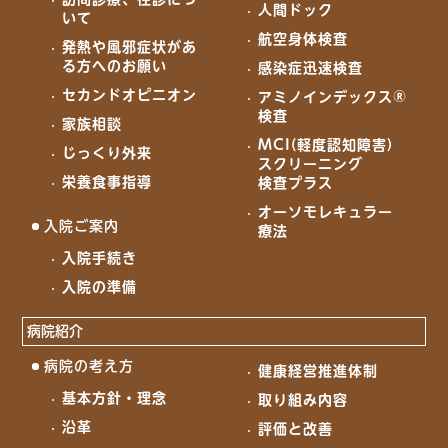
人間ドック
いて
航空身体検査
発熱や風邪症状があ
る方へのお願い
感染症迅速検査
セカンドオピニオン
アミノインデックス®
検査
家族相談
MCI(軽度認知障害)
じっくり外来
スクリーニング
栄養食事指導
検査プラス
オーソモレキュラー
入院ご案内
療法
入院手続き
入院の準備
病院紹介
病院の考え方
健康経営推進体制
基本方針・理念
取り組み内容
沿革
評価と改善