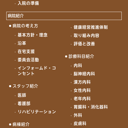
入院の準備
病院紹介
病院の考え方
健康経営推進体制
基本方針・理念
取り組み内容
沿革
評価と改善
在宅支援
診療科目紹介
委員会活動
内科
インフォームド・コ
ンセント
脳神経内科
漢方内科
スタッフ紹介
女性内科
医師
老年内科
看護部
胃腸科・消化器科
リハビリテーション
外科
皮膚科
病棟紹介