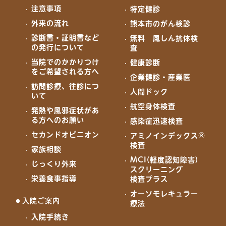
注意事項
特定健診
外来の流れ
熊本市のがん検診
診断書・証明書など
無料 風しん抗体検
の発行について
査
当院でのかかりつけ
健康診断
をご希望される方へ
企業健診・産業医
訪問診療、往診につ
人間ドック
いて
航空身体検査
発熱や風邪症状があ
る方へのお願い
感染症迅速検査
セカンドオピニオン
アミノインデックス®
検査
家族相談
MCI(軽度認知障害)
じっくり外来
スクリーニング
栄養食事指導
検査プラス
オーソモレキュラー
入院ご案内
療法
入院手続き