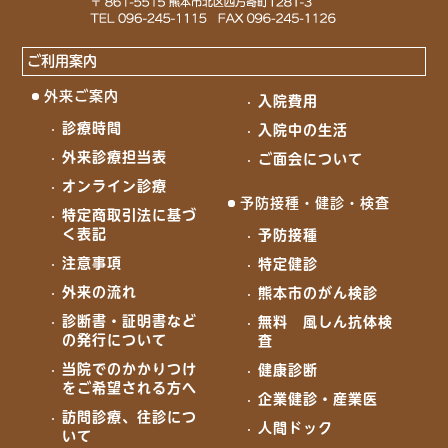
ご利用案内
外来ご案内
入院費用
診療時間
入院中の生活
外来診療担当表
ご面会について
オンライン診療
予防接種・健診・検査
特定商取引法に基づ
く表記
予防接種
注意事項
特定健診
外来の流れ
熊本市のがん検診
診断書・証明書など
無料 風しん抗体検
の発行について
査
当院でのかかりつけ
健康診断
をご希望される方へ
企業健診・産業医
訪問診療、往診につ
人間ドック
いて