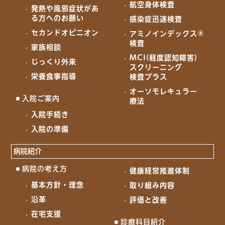
航空身体検査
発熱や風邪症状があ
る方へのお願い
感染症迅速検査
セカンドオピニオン
アミノインデックス®
検査
家族相談
MCI(軽度認知障害)
じっくり外来
スクリーニング
栄養食事指導
検査プラス
オーソモレキュラー
入院ご案内
療法
入院手続き
入院の準備
病院紹介
病院の考え方
健康経営推進体制
基本方針・理念
取り組み内容
沿革
評価と改善
在宅支援
診療科目紹介