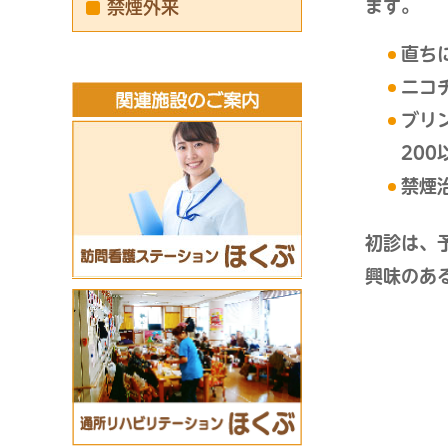
ます。
禁煙外来
直ち
ニコ
ブリ
200
禁煙
初診は、
興味のあ