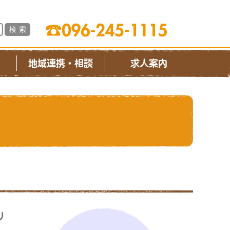
ス
地域連携・相談
求人案内
り