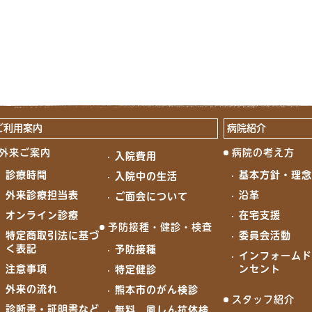
ご利用案内
病院紹介
外来ご案内
病院の考え方
入院費用
診療時間
基本方針・理
入院中の生活
外来診療担当表
沿革
ご面会について
オンライン診療
在宅支援
予防接種・健診・検査
特定商取引法に基づ
委員会活動
く表記
予防接種
インフォーム
注意事項
ンセント
特定健診
外来の流れ
熊本市のがん検診
スタッフ紹介
診断書・証明書など
無料 風しん抗体検