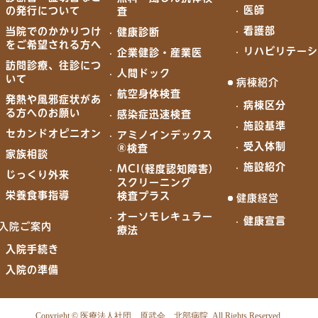
医師
の発行について
査
看護部
当院でのかかりつけ
健康診断
をご希望される方へ
リハビリテー
企業健診・産業医
訪問診療、往診につ
人間ドック
いて
病棟紹介
航空身体検査
発熱や風邪症状があ
病棟区分
る方へのお願い
感染症迅速検査
施設基準
セカンドオピニオン
アミノインデックス
受入体制
®検査
家族相談
施設紹介
MCI(軽度認知障害)
じっくり外来
スクリーニング
栄養食事指導
検査プラス
健康経営
オーソモレキュラー
健康宣言
入院ご案内
療法
入院手続き
入院の準備
Copyright
©
医療法人社団 原武会 北部病院
. All Rights Reserved.