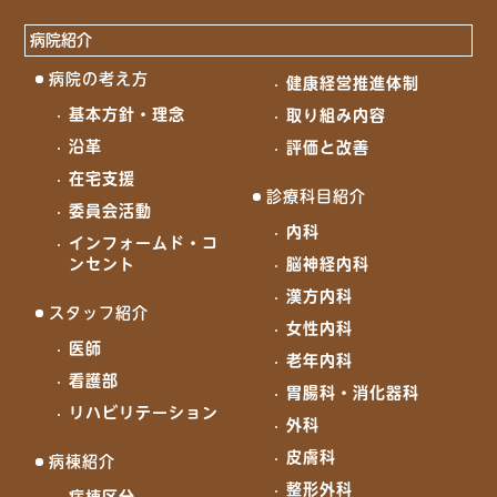
病院紹介
病院の考え方
健康経営推進体制
基本方針・理念
取り組み内容
沿革
評価と改善
在宅支援
診療科目紹介
委員会活動
内科
インフォームド・コ
ンセント
脳神経内科
漢方内科
スタッフ紹介
女性内科
医師
老年内科
看護部
胃腸科・消化器科
リハビリテーション
外科
皮膚科
病棟紹介
整形外科
病棟区分