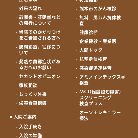
外来の流れ
熊本市のがん検診
診断書・証明書など
無料 風しん抗体検
の発行について
査
当院でのかかりつけ
健康診断
をご希望される方へ
企業健診・産業医
訪問診療、往診につ
人間ドック
いて
航空身体検査
発熱や風邪症状があ
る方へのお願い
感染症迅速検査
セカンドオピニオン
アミノインデックス®
検査
家族相談
MCI(軽度認知障害)
じっくり外来
スクリーニング
栄養食事指導
検査プラス
オーソモレキュラー
入院ご案内
療法
入院手続き
入院の準備