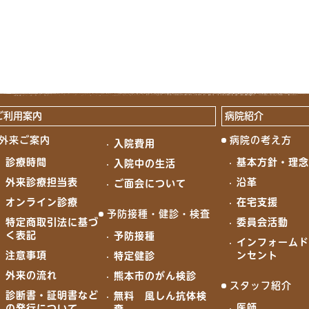
ご利用案内
病院紹介
外来ご案内
病院の考え方
入院費用
診療時間
基本方針・理
入院中の生活
外来診療担当表
沿革
ご面会について
オンライン診療
在宅支援
予防接種・健診・検査
特定商取引法に基づ
委員会活動
く表記
予防接種
インフォーム
注意事項
ンセント
特定健診
外来の流れ
熊本市のがん検診
スタッフ紹介
診断書・証明書など
無料 風しん抗体検
医師
の発行について