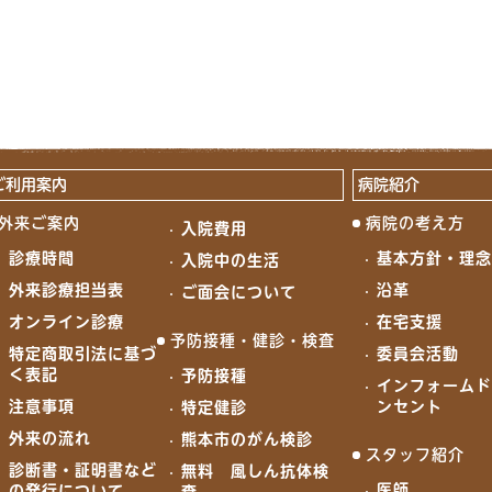
ご利用案内
病院紹介
外来ご案内
病院の考え方
入院費用
診療時間
基本方針・理
入院中の生活
外来診療担当表
沿革
ご面会について
オンライン診療
在宅支援
予防接種・健診・検査
特定商取引法に基づ
委員会活動
く表記
予防接種
インフォーム
注意事項
ンセント
特定健診
外来の流れ
熊本市のがん検診
スタッフ紹介
診断書・証明書など
無料 風しん抗体検
医師
の発行について