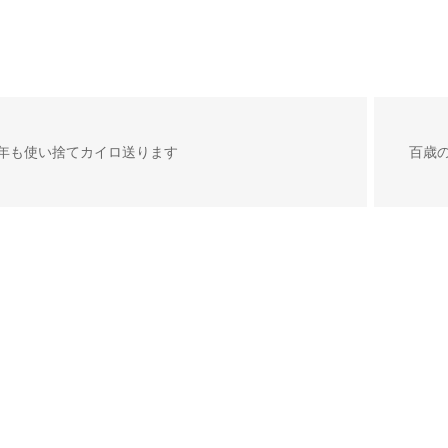
年も使い捨てカイロ送ります
百歳