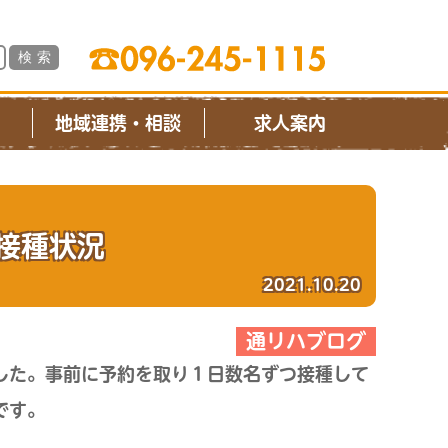
ス
地域連携・相談
求人案内
接種状況
2021.10.20
通リハブログ
した。事前に予約を取り１日数名ずつ接種して
です。