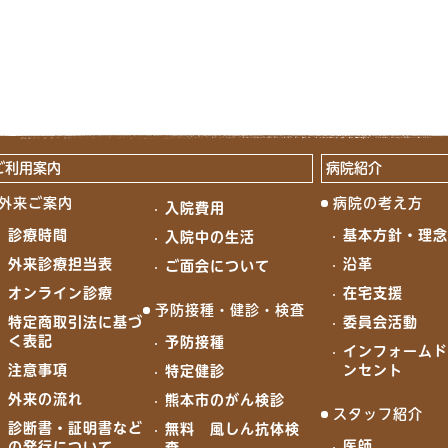
ご利用案内
病院紹介
外来ご案内
病院の考え方
入院費用
診療時間
基本方針・理
入院中の生活
外来診療担当表
沿革
ご面会について
オンライン診療
在宅支援
予防接種・健診・検査
特定商取引法に基づ
委員会活動
く表記
予防接種
インフォーム
注意事項
ンセント
特定健診
外来の流れ
熊本市のがん検診
スタッフ紹介
診断書・証明書など
無料 風しん抗体検
医師
の発行について