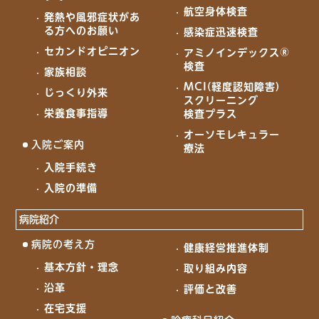
航空身体検査
発熱や風邪症状があ
る方へのお願い
感染症迅速検査
セカンドオピニオン
アミノインデックス®
検査
家族相談
MCI(軽度認知障害)
じっくり外来
スクリーニング
栄養食事指導
検査プラス
オーソモレキュラー
入院ご案内
療法
入院手続き
入院の準備
病院紹介
病院の考え方
健康経営推進体制
基本方針・理念
取り組み内容
沿革
評価と改善
在宅支援