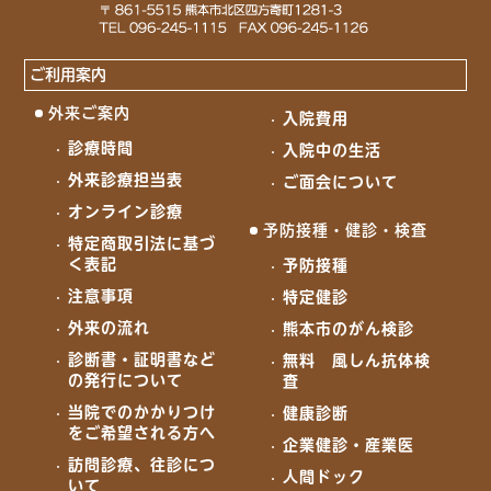
ご利用案内
外来ご案内
入院費用
診療時間
入院中の生活
外来診療担当表
ご面会について
オンライン診療
予防接種・健診・検査
特定商取引法に基づ
く表記
予防接種
注意事項
特定健診
外来の流れ
熊本市のがん検診
診断書・証明書など
無料 風しん抗体検
の発行について
査
当院でのかかりつけ
健康診断
をご希望される方へ
企業健診・産業医
訪問診療、往診につ
人間ドック
いて