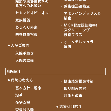
発熱や風邪症状があ
る方へのお願い
感染症迅速検査
セカンドオピニオン
アミノインデックス®
検査
家族相談
MCI(軽度認知障害)
じっくり外来
スクリーニング
栄養食事指導
検査プラス
オーソモレキュラー
入院ご案内
療法
入院手続き
入院の準備
病院紹介
病院の考え方
健康経営推進体制
基本方針・理念
取り組み内容
沿革
評価と改善
在宅支援
診療科目紹介
委員会活動