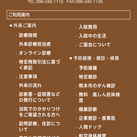
ご利用案内
外来ご案内
入院費用
診療時間
入院中の生活
外来診療担当表
ご面会について
オンライン診療
予防接種・健診・検査
特定商取引法に基づ
く表記
予防接種
注意事項
特定健診
外来の流れ
熊本市のがん検診
診断書・証明書など
無料 風しん抗体検
の発行について
査
当院でのかかりつけ
健康診断
をご希望される方へ
企業健診・産業医
訪問診療、往診につ
人間ドック
いて
航空身体検査