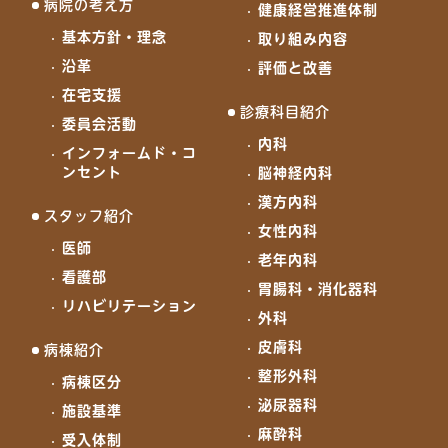
病院の考え方
健康経営推進体制
基本方針・理念
取り組み内容
沿革
評価と改善
在宅支援
診療科目紹介
委員会活動
内科
インフォームド・コ
ンセント
脳神経内科
漢方内科
スタッフ紹介
女性内科
医師
老年内科
看護部
胃腸科・消化器科
リハビリテーション
外科
皮膚科
病棟紹介
整形外科
病棟区分
泌尿器科
施設基準
麻酔科
受入体制