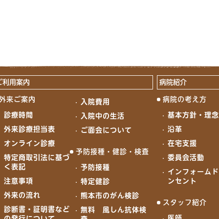
ご利用案内
病院紹介
外来ご案内
病院の考え方
入院費用
診療時間
基本方針・理
入院中の生活
外来診療担当表
沿革
ご面会について
オンライン診療
在宅支援
予防接種・健診・検査
特定商取引法に基づ
委員会活動
く表記
予防接種
インフォーム
注意事項
ンセント
特定健診
外来の流れ
熊本市のがん検診
スタッフ紹介
診断書・証明書など
無料 風しん抗体検
医師
の発行について