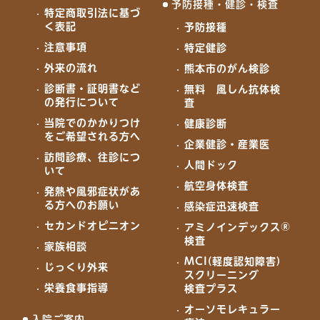
予防接種・健診・検査
特定商取引法に基づ
く表記
予防接種
注意事項
特定健診
外来の流れ
熊本市のがん検診
診断書・証明書など
無料 風しん抗体検
の発行について
査
当院でのかかりつけ
健康診断
をご希望される方へ
企業健診・産業医
訪問診療、往診につ
人間ドック
いて
航空身体検査
発熱や風邪症状があ
る方へのお願い
感染症迅速検査
セカンドオピニオン
アミノインデックス®
検査
家族相談
MCI(軽度認知障害)
じっくり外来
スクリーニング
栄養食事指導
検査プラス
オーソモレキュラー
入院ご案内