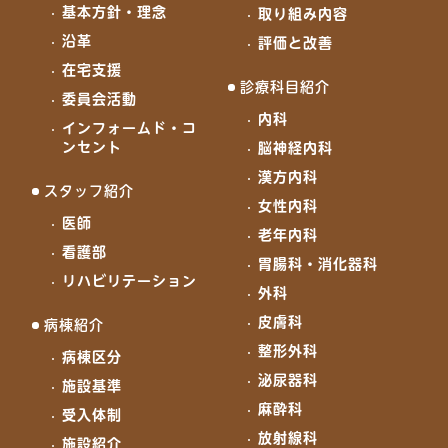
基本方針・理念
取り組み内容
沿革
評価と改善
在宅支援
診療科目紹介
委員会活動
内科
インフォームド・コ
ンセント
脳神経内科
漢方内科
スタッフ紹介
女性内科
医師
老年内科
看護部
胃腸科・消化器科
リハビリテーション
外科
皮膚科
病棟紹介
整形外科
病棟区分
泌尿器科
施設基準
麻酔科
受入体制
放射線科
施設紹介