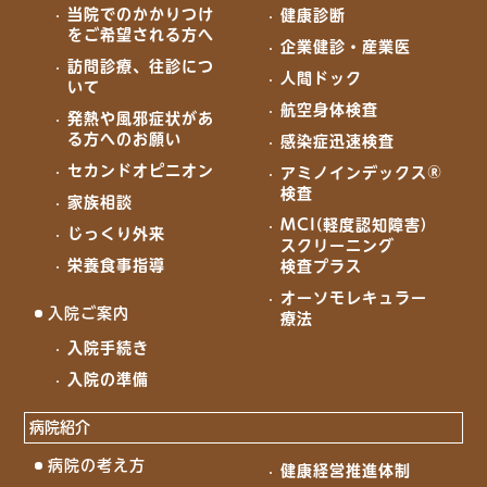
当院でのかかりつけ
健康診断
をご希望される方へ
企業健診・産業医
訪問診療、往診につ
人間ドック
いて
航空身体検査
発熱や風邪症状があ
る方へのお願い
感染症迅速検査
セカンドオピニオン
アミノインデックス®
検査
家族相談
MCI(軽度認知障害)
じっくり外来
スクリーニング
栄養食事指導
検査プラス
オーソモレキュラー
入院ご案内
療法
入院手続き
入院の準備
病院紹介
病院の考え方
健康経営推進体制