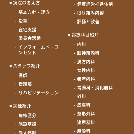
病院の考え方
健康経営推進体制
基本方針・理念
取り組み内容
沿革
評価と改善
在宅支援
診療科目紹介
委員会活動
内科
インフォームド・コ
ンセント
脳神経内科
漢方内科
スタッフ紹介
女性内科
医師
老年内科
看護部
胃腸科・消化器科
リハビリテーション
外科
皮膚科
病棟紹介
整形外科
病棟区分
泌尿器科
施設基準
麻酔科
受入体制