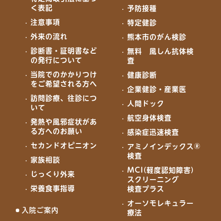
く表記
予防接種
注意事項
特定健診
外来の流れ
熊本市のがん検診
診断書・証明書など
無料 風しん抗体検
の発行について
査
当院でのかかりつけ
健康診断
をご希望される方へ
企業健診・産業医
訪問診療、往診につ
人間ドック
いて
航空身体検査
発熱や風邪症状があ
る方へのお願い
感染症迅速検査
セカンドオピニオン
アミノインデックス®
検査
家族相談
MCI(軽度認知障害)
じっくり外来
スクリーニング
栄養食事指導
検査プラス
オーソモレキュラー
入院ご案内
療法