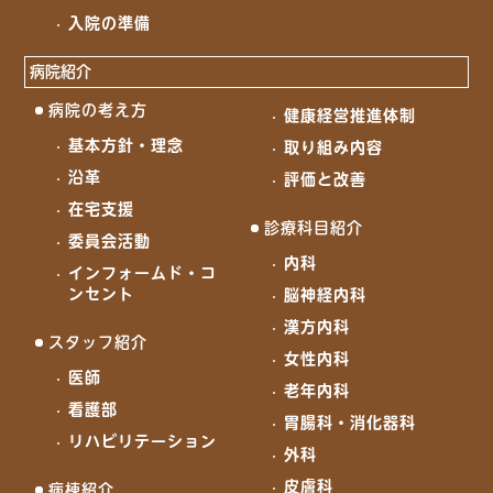
入院の準備
病院紹介
病院の考え方
健康経営推進体制
基本方針・理念
取り組み内容
沿革
評価と改善
在宅支援
診療科目紹介
委員会活動
内科
インフォームド・コ
ンセント
脳神経内科
漢方内科
スタッフ紹介
女性内科
医師
老年内科
看護部
胃腸科・消化器科
リハビリテーション
外科
皮膚科
病棟紹介