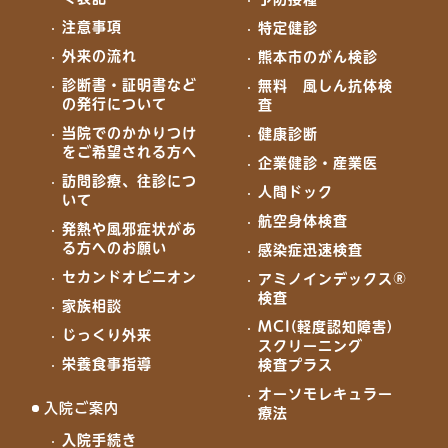
注意事項
特定健診
外来の流れ
熊本市のがん検診
診断書・証明書など
無料 風しん抗体検
の発行について
査
当院でのかかりつけ
健康診断
をご希望される方へ
企業健診・産業医
訪問診療、往診につ
人間ドック
いて
航空身体検査
発熱や風邪症状があ
る方へのお願い
感染症迅速検査
セカンドオピニオン
アミノインデックス®
検査
家族相談
MCI(軽度認知障害)
じっくり外来
スクリーニング
栄養食事指導
検査プラス
オーソモレキュラー
入院ご案内
療法
入院手続き