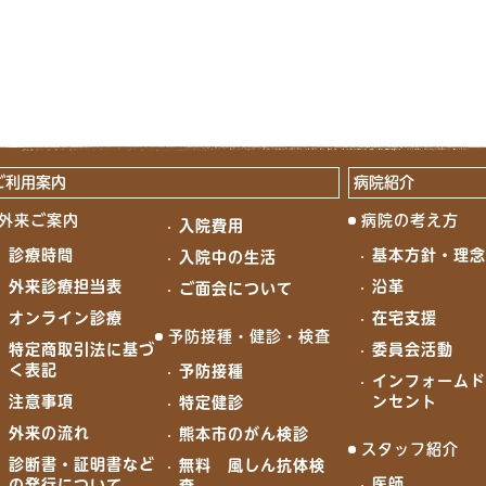
ご利用案内
病院紹介
外来ご案内
病院の考え方
入院費用
診療時間
基本方針・理
入院中の生活
外来診療担当表
沿革
ご面会について
オンライン診療
在宅支援
予防接種・健診・検査
特定商取引法に基づ
委員会活動
く表記
予防接種
インフォーム
注意事項
ンセント
特定健診
外来の流れ
熊本市のがん検診
スタッフ紹介
診断書・証明書など
無料 風しん抗体検
医師
の発行について