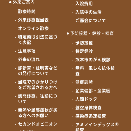
外来ご案内
入院費用
診療時間
入院中の生活
外来診療担当表
ご面会について
オンライン診療
予防接種・健診・検査
特定商取引法に基づ
く表記
予防接種
注意事項
特定健診
外来の流れ
熊本市のがん検診
診断書・証明書など
無料 風しん抗体検
の発行について
査
当院でのかかりつけ
健康診断
をご希望される方へ
企業健診・産業医
訪問診療、往診につ
人間ドック
いて
航空身体検査
発熱や風邪症状があ
る方へのお願い
感染症迅速検査
セカンドオピニオン
アミノインデックス®
検査