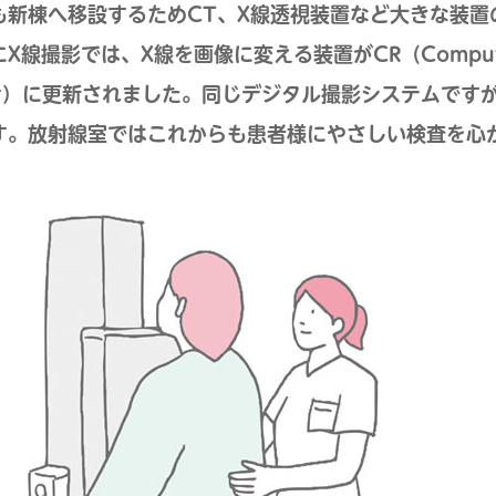
も新棟へ移設するためCT、X線透視装置など大きな装置
X線撮影では、X線を画像に変える装置がCR（Computed Ra
ctor）に更新されました。同じデジタル撮影システムで
す。放射線室ではこれからも患者様にやさしい検査を心