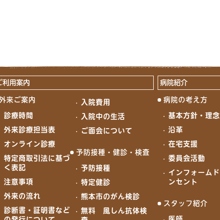
ご利用案内
病院紹介
外来ご案内
病院の考え方
入院費用
診療時間
基本方針・理
入院中の生活
外来診療担当表
沿革
ご面会について
オンライン診療
在宅支援
予防接種・健診・検査
特定商取引法に基づ
委員会活動
く表記
予防接種
インフォーム
注意事項
ンセント
特定健診
外来の流れ
熊本市のがん検診
スタッフ紹介
診断書・証明書など
無料 風しん抗体検
医師
の発行について