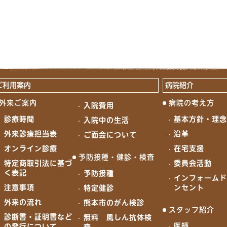
ご利用案内
病院紹介
外来ご案内
病院の考え方
入院費用
診療時間
基本方針・理
入院中の生活
外来診療担当表
沿革
ご面会について
オンライン診療
在宅支援
予防接種・健診・検査
特定商取引法に基づ
委員会活動
く表記
予防接種
インフォーム
注意事項
ンセント
特定健診
外来の流れ
熊本市のがん検診
スタッフ紹介
診断書・証明書など
無料 風しん抗体検
医師
の発行について