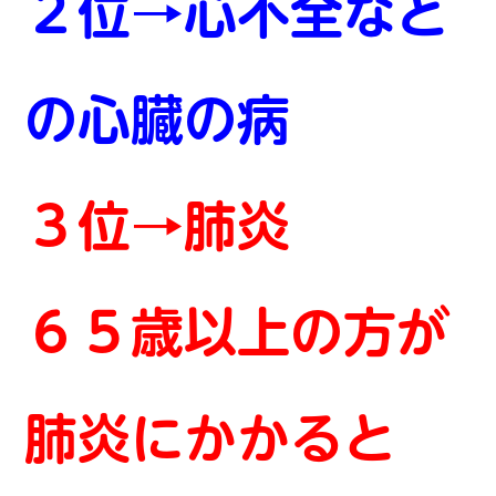
２位→心不全など
の心臓の病
３位→肺炎
６５歳以上の方が
肺炎にかかると