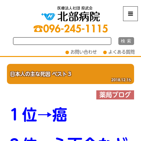
m
お問い合わせ
よくある質問
日本人の主な死因 ベスト３
2018.12.15
薬局ブログ
１位→癌