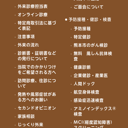
外来診療担当表
ご面会について
オンライン診療
予防接種・健診・検査
特定商取引法に基づ
く表記
予防接種
注意事項
特定健診
外来の流れ
熊本市のがん検診
診断書・証明書など
無料 風しん抗体検
の発行について
査
当院でのかかりつけ
健康診断
をご希望される方へ
企業健診・産業医
訪問診療、往診につ
人間ドック
いて
航空身体検査
発熱や風邪症状があ
る方へのお願い
感染症迅速検査
セカンドオピニオン
アミノインデックス®
検査
家族相談
MCI(軽度認知障害)
じっくり外来
スクリーニング