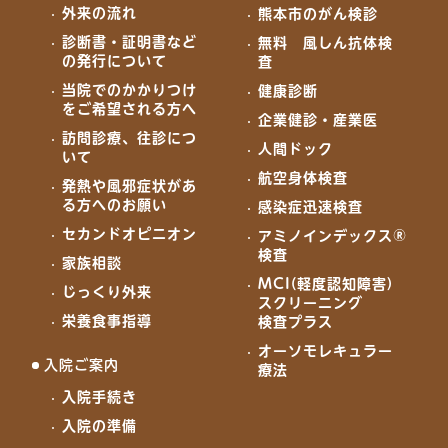
外来の流れ
熊本市のがん検診
診断書・証明書など
無料 風しん抗体検
の発行について
査
当院でのかかりつけ
健康診断
をご希望される方へ
企業健診・産業医
訪問診療、往診につ
人間ドック
いて
航空身体検査
発熱や風邪症状があ
る方へのお願い
感染症迅速検査
セカンドオピニオン
アミノインデックス®
検査
家族相談
MCI(軽度認知障害)
じっくり外来
スクリーニング
栄養食事指導
検査プラス
オーソモレキュラー
入院ご案内
療法
入院手続き
入院の準備