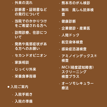
外来の流れ
熊本市のがん検診
診断書・証明書など
無料 風しん抗体検
の発行について
査
当院でのかかりつけ
健康診断
をご希望される方へ
企業健診・産業医
訪問診療、往診につ
人間ドック
いて
航空身体検査
発熱や風邪症状があ
る方へのお願い
感染症迅速検査
セカンドオピニオン
アミノインデックス®
検査
家族相談
MCI(軽度認知障害)
じっくり外来
スクリーニング
栄養食事指導
検査プラス
オーソモレキュラー
入院ご案内
療法
入院手続き
入院の準備